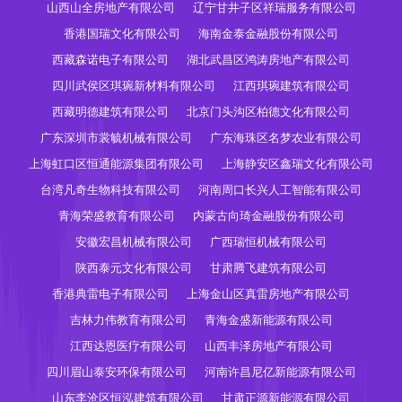
山西山全房地产有限公司
辽宁甘井子区祥瑞服务有限公司
香港国瑞文化有限公司
海南金泰金融股份有限公司
西藏森诺电子有限公司
湖北武昌区鸿涛房地产有限公司
四川武侯区琪琬新材料有限公司
江西琪琬建筑有限公司
西藏明德建筑有限公司
北京门头沟区柏德文化有限公司
广东深圳市裳毓机械有限公司
广东海珠区名梦农业有限公司
上海虹口区恒通能源集团有限公司
上海静安区鑫瑞文化有限公司
台湾凡奇生物科技有限公司
河南周口长兴人工智能有限公司
青海荣盛教育有限公司
内蒙古向琦金融股份有限公司
安徽宏昌机械有限公司
广西瑞恒机械有限公司
陕西泰元文化有限公司
甘肃腾飞建筑有限公司
香港典雷电子有限公司
上海金山区真雷房地产有限公司
吉林力伟教育有限公司
青海金盛新能源有限公司
江西达恩医疗有限公司
山西丰泽房地产有限公司
四川眉山泰安环保有限公司
河南许昌尼亿新能源有限公司
山东李沧区恒泓建筑有限公司
甘肃正源新能源有限公司